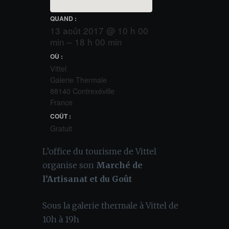
QUAND :
13 août 2017 @ 10 h 00
min – 18 h 00 min
OÙ :
Vittel
Galerie Thermale
88140 Contrexéville
France
COÛT :
Gratuit
L’office du tourisme de Vittel
organise son
Marché de
l’Artisanat et du Goût
Sous la galerie thermale à Vittel de
10h à 19h