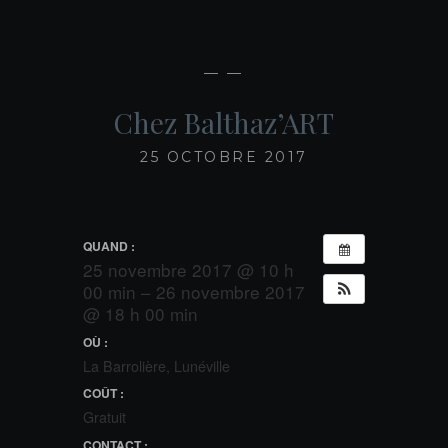
— —
Chez Balthaz’ART
25 OCTOBRE 2017
QUAND :
25 novembre 2017 @ 10 h
00 min – 26 novembre 2017
@ 18 h 00 min
OÙ :
La Barrolière, Lunéville
COÛT :
Gratuit
CONTACT :