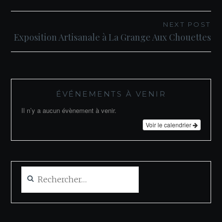
de
l’article
NEXT POST
Exposition Artisanale à La Grange Aux Chouettes
ÉVÉNEMENTS À VENIR
Il n’y a aucun évènement à venir.
Voir le calendrier
Rechercher :