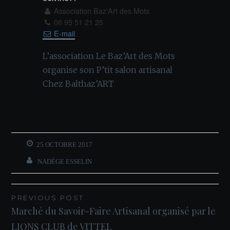
Association Baz'Art des Mots
06 95 51 21 25
E-mail
L’association Le Baz’Art des Mots
organise son P’tit salon artisanal
Chez Balthaz’ART
25 OCTOBRE 2017
NADÈGE ESSELIN
PREVIOUS POST
Navigation
Marché du Savoir-Faire Artisanal organisé par le
LIONS CLUB de VITTEL