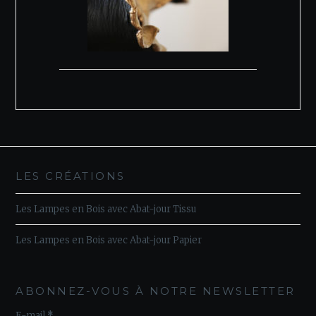
LES CRÉATIONS
Les Lampes en Bois avec Abat-jour Tissu
Les Lampes en Bois avec Abat-jour Papier
ABONNEZ-VOUS À NOTRE NEWSLETTER
E-mail
*